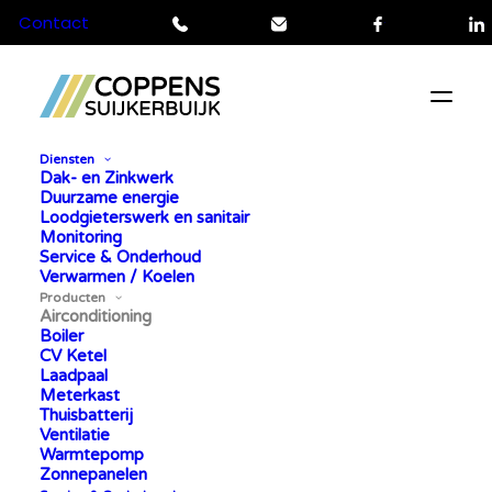
Contact
Telefoon
Mail
Facebook
L
Diensten
Dak- en Zinkwerk
Duurzame energie
Loodgieterswerk en sanitair
Monitoring
Service & Onderhoud
Home
»
Producten
»
Airconditioning
Verwarmen / Koelen
Producten
AIRCONDITIONING
Airconditioning
Boiler
CV Ketel
Laadpaal
Meterkast
Thuisbatterij
Ventilatie
Warmtepomp
Zonnepanelen