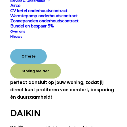
Service & Onderhoud
Airco
CV ketel onderhoudscontract
Warmtepomp onderhoudscontract
Zonnepanelen onderhoudscontract
Een airco doet tegenwoordig zowel koelen als
Bundel en bespaar 5%
efficiënt verwarmen. Zo geniet je het hele jaar
Over ons
Nieuws
door van een comfortabele temperatuur in
huis, terwijl je tegelijk flink bespaart op je
energiekosten. Bovendien draag je bij aan een
Offerte
duurzamer
milieu door gebruik te maken van
hernieuwbare energiebronnen. Onze ervaren
Storing melden
monteurs installeren een aircosysteem dat
perfect aansluit op jouw woning, zodat jij
direct kunt profiteren van comfort, besparing
én duurzaamheid!
DAIKIN