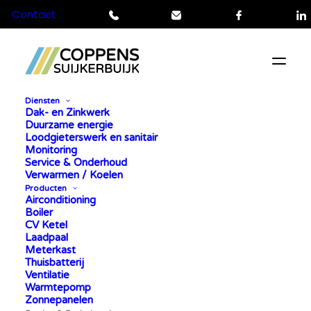
Contact
Telefoon
Mail
Facebook
L
Diensten
Dak- en Zinkwerk
COPPENS SUIJKERBUIJK
Duurzame energie
Loodgieterswerk en sanitair
ONDERHOUDSBUNDELS
Monitoring
Service & Onderhoud
Verwarmen / Koelen
Producten
ONDERHOUDSCONTRACT VOOR AL UW
Airconditioning
INSTALLATIES
Boiler
CV Ketel
Laadpaal
Meterkast
Thuisbatterij
Ventilatie
Warmtepomp
Zonnepanelen