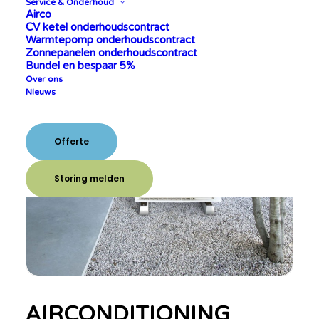
Service & Onderhoud
Airco
CV ketel onderhoudscontract
Warmtepomp onderhoudscontract
Zonnepanelen onderhoudscontract
Bundel en bespaar 5%
Over ons
Nieuws
Offerte
Storing melden
AIRCONDITIONING