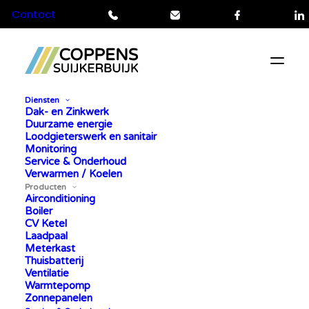
Contact
Telefoon
Mail
Facebook
L
Diensten
Dak- en Zinkwerk
Duurzame energie
Loodgieterswerk en sanitair
Monitoring
Service & Onderhoud
Home
»
Producten
Verwarmen / Koelen
Producten
PRODUCTEN
Airconditioning
Boiler
CV Ketel
Laadpaal
Meterkast
Thuisbatterij
Ventilatie
Warmtepomp
Zonnepanelen