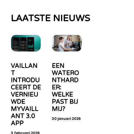
u
o
LAATSTE NIEUWS
o
w
e
s
b
VAILLAN
EEN
T
WATERO
INTRODU
NTHARD
CEERT DE
ER:
VERNIEU
WELKE
WDE
PAST BIJ
MYVAILL
MIJ?
ANT 3.0
30 januari 2026
APP
3 februari 2026