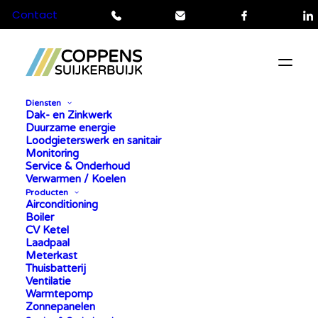
Contact
Telefoon
Mail
Facebook
L
Diensten
Dak- en Zinkwerk
Duurzame energie
Loodgieterswerk en sanitair
Monitoring
Service & Onderhoud
COPPENS SUIJKERBUIJK:
Verwarmen / Koelen
Producten
UW TOTAALINSTALLATEUR
Airconditioning
Boiler
CV Ketel
Uw totaalinstallateur in de regio
Laadpaal
Meterkast
Snelle en flexibele service
Thuisbatterij
Uitsluitend kwalitatieve A-merken
Ventilatie
Warmtepomp
(zoals Vaillant, Daikin en Solaredge)
Zonnepanelen