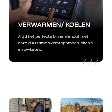
VERWARMEN/ KOELEN
Altijd het perfecte binnenklimaat met
onze duurzame warmtepompen, airco’s
en cv-ketels.