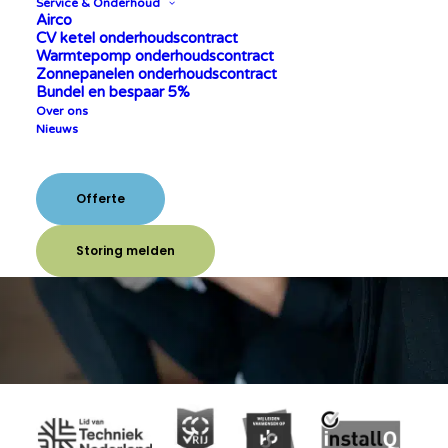
Service & Onderhoud
Ervaren en gepassioneerde
Airco
CV ketel onderhoudscontract
professionals
Warmtepomp onderhoudscontract
Gecertificeerd en erkend installateur
Zonnepanelen onderhoudscontract
Bundel en bespaar 5%
Over ons
Nieuws
Offerte aanvragen
Offerte
Storing melden
Storing melden