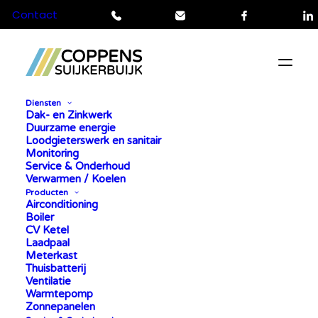
Contact
Telefoon
Mail
Facebook
L
Diensten
Dak- en Zinkwerk
Duurzame energie
Loodgieterswerk en sanitair
Monitoring
Service & Onderhoud
BEDANKT VOOR UW
Verwarmen / Koelen
Producten
BERICHT
Airconditioning
Boiler
CV Ketel
We hebben uw gegevens in goede orde
Laadpaal
Meterkast
ontvangen en onze specialisten gaan hier direct
Thuisbatterij
mee aan de slag.
Ventilatie
Warmtepomp
We nemen zo snel mogelijk contact met u op om
Zonnepanelen